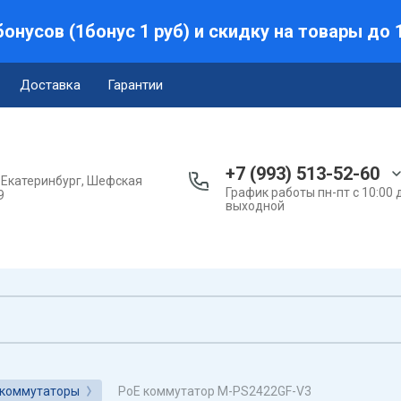
онусов (1бонус 1 руб) и скидку на товары до 
Доставка
Гарантии
+7 (993) 513-52-60
. Екатеринбург, Шефская
График работы пн-пт с 10:00 д
9
выходной
PoE коммутатор M-PS2422GF-V3
 коммутаторы