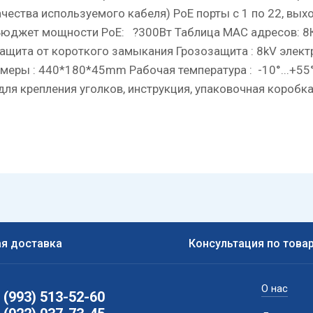
чества используемого кабеля) PoE порты с 1 по 22, выхо
t Бюджет мощности PoE: ?300Вт Таблица MAC адресов: 8
ащита от короткого замыкания Грозозащита : 8kV электр
змеры : 440*180*45mm Рабочая температура : -10°...+55°
ы для крепления уголков, инструкция, упаковочная коро
я доставка
Консультация по това
О нас
 (993) 513-52-60