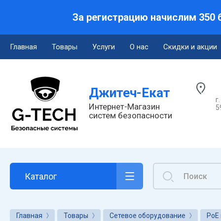
За регистрацию начислим 350 б
Главная
Товары
Услуги
О нас
Скидки и акции
Джитеч-Екат
г
Интернет-Магазин
5
систем безопасности
Каталог
Главная
Товары
Сетевое оборудование
PoE